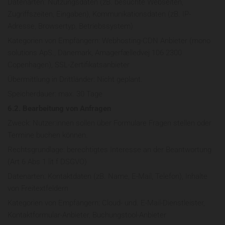
Datenarten: Nutzungsdaten (zB. besuchte Webseiten,
Zugriffszeiten, Eingaben), Kommunikationsdaten (zB. IP-
Adresse, Browsertyp, Betriebssystem)
Kategorien von Empfängern: Webhosting-CDN Anbieter (mono
solutions ApS., Dänemark, Amagerfælledvej 106 2300
Copenhagen), SSL-Zertifikatsanbieter
Übermittlung in Drittländer: Nicht geplant.
Speicherdauer: max. 30 Tage
6.2. Bearbeitung von Anfragen
Zweck: Nutzer:innen sollen über Formulare Fragen stellen oder
Termine buchen können.
Rechtsgrundlage: berechtigtes Interesse an der Beantwortung
(Art 6 Abs 1 lit f DSGVO)
Datenarten: Kontaktdaten (zB. Name, E-Mail, Telefon), Inhalte
von Freitextfeldern
Kategorien von Empfängern: Cloud- und. E-Mail-Dienstleister,
Kontaktformular-Anbieter, Buchungstool-Anbieter