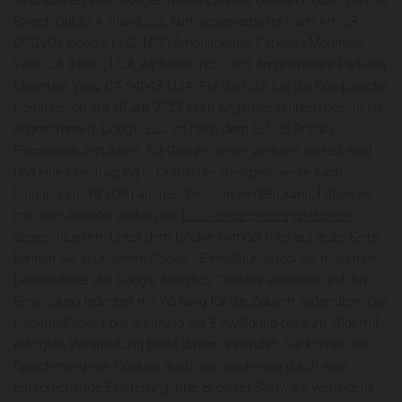
sind/können sein: Google Ireland Limited, Gordon House, Barrow
Street, Dublin 4, Irland (als Auftragsverarbeiter nach Art. 28
DSGVO), Google LLC, 1600 Amphitheatre Parkway Mountain
View, CA 94043, USA, Alphabet Inc., 1600 Amphitheatre Parkway
Mountain View, CA 94043, USA. Für die USA hat die Europäische
Kommission am 10.Juli 2023 ihren Angemessenheitsbeschluss
angenommen. Google LLC ist nach dem EU-US Privacy
Framework zertifiziert. Da Google-Server weltweit verteilt sind
und eine Übertragung in Drittländer (beispielsweise nach
Singapur) nicht völlig ausgeschlossen werden kann, haben wir
mit dem Anbieter zudem die
EU-Standardvertragsklauseln
abgeschlossen. Unter dem Cookie-Symbol links auf jeder Seite
können Sie in unserem Cookie—Einwilligungstool die maximale
Lebensdauer der Google Analytics Cookies einsehen und Ihre
Einwilligung jederzeit mit Wirkung für die Zukunft widerrufen. Die
Rechtmäßigkeit der aufgrund der Einwilligung bis zum Widerruf
erfolgten Verarbeitung bleibt davon unberührt. Sie können die
Speicherung von Cookies auch von vornherein durch eine
entsprechende Einstellung Ihrer Browser-Software verhindern.